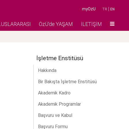
myOzU
TR
EN
LUSLARARASI
ÖzÜ'de YAŞAM
İLETİŞİM
İşletme Enstitüsü
Hakkında
Bir Bakışta İşletme Enstitüsü
Akademik Kadro
Akademik Programlar
Başvuru ve Kabul
Başvuru Formu