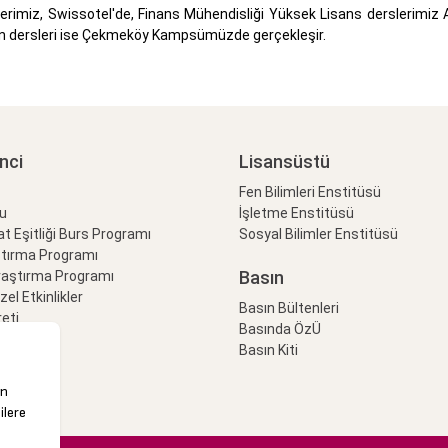
rimiz, Swissotel'de, Finans Mühendisliği Yüksek Lisans derslerimiz 
zın dersleri ise Çekmeköy Kampsümüzde gerçekleşir.
nci
Lisansüstü
Fen Bilimleri Enstitüsü
lu
İşletme Enstitüsü
at Eşitliği Burs Programı
Sosyal Bilimler Enstitüsü
ştırma Programı
Basın
raştırma Programı
Özel Etkinlikler
Basın Bültenleri
eti
Basında ÖzÜ
Basın Kiti