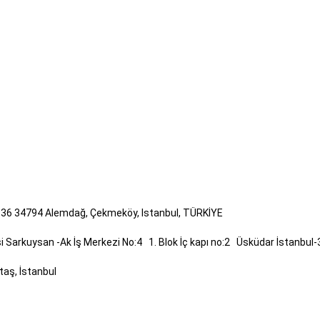
-36 34794 Alemdağ, Çekmeköy, Istanbul, TÜRKİYE
si Sarkuysan -Ak İş Merkezi No:4 1. Blok İç kapı no:2 Üsküdar İstanbul
taş, İstanbul