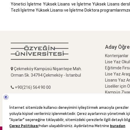
Yönetici İşletme Yüksek Lisans ve İşletme Yüksek Lisans dersle
Tezli İşletme Yüksek Lisansı ve İşletme Doktora programlarımı
Aday Öğre
Kontenjanlar
Lise Yaz Oku
Eğitimde Fırs
Çekmeköy Kampüsü Nişantepe Mah.
Lise Yaz Ara
Orman Sk. 34794 Çekmeköy - İstanbul
Lisans Yaz A
Liseliler için 
+90(216) 564 90 00
Kampüs Ziyar
Bize Sorun
+90(216) 564 99 99
info@ozyegin.edu.tr